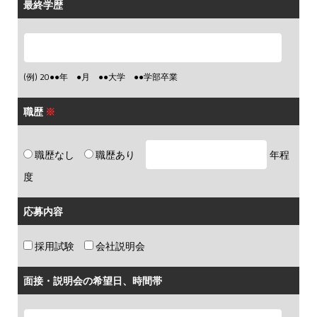
最終学歴
(例) 20●●年 ●月 ●●大学 ●●学部卒業
職歴
※
職歴なし
職歴あり
年程
度
応募内容
採用試験
会社説明会
面接・説明会の希望日、時間帯