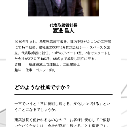
代表取締役社長
渡邉 昌人
1969年生まれ。群馬県高崎市出身。都内中堅ゼネコンの工務部
にて14年勤務。退社後2003年5月株式会社シー・スペースを設
立。代表取締役に就任。10坪のアパート1室、2名でスタートし
た会社が2フロア140坪、48名まで成長し現在に至る。
資格： 一級建築施工管理技士、二級建築士
趣味： 仕事・ゴルフ・釣り
どのような社風ですか？
一言でいうと「常に挑戦し続ける、変化しつづける」とい
うことになるでしょうか。
建築は長く使われるものなので、お客様に安心してご依頼
いただくためには、会社が存在し続けることも重要です。