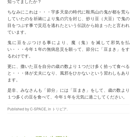
知ってましたか？
ちなみにこれは・・・宇多天皇の時代に鞍馬山の鬼が都を荒ら
していたのを祈祷により鬼の穴を封じ、炒り豆（大豆）で鬼の
目をつぶす事で災厄を逃れたという伝説から始まったと言われ
ています。
鬼に豆をぶつける事により、魔（鬼）を滅して邪気を払
い・・・今年１年の無病息災を願って、節分に「豆まき」をす
るわけです。
更に、撒いた豆を自分の歳の数より１つだけ多く拾って食べる
と・・・体が丈夫になり、風邪をひかないという習わしもあり
ます。
是非、みなさんも「節分」には「豆まき」をして、歳の数より
１つ多くの豆を食べて、今年１年を元気に過ごしてください。
Published by
C-SPACE
, in
トリビア
.