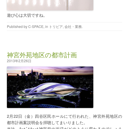
遊び心は大切ですね。
Published by
C-SPACE
, in
トリビア
,
会社・業務
.
神宮外苑地区の都市計画
2013年2月26日
2月22日（金）四谷区民ホールにて行われた、神宮外苑地区の
都市計画案説明会を拝聴してまいりました。
当社、ｸｰﾍﾞﾙﾁｭｰﾙ神宮前の近辺がどのように変わるのでしょう