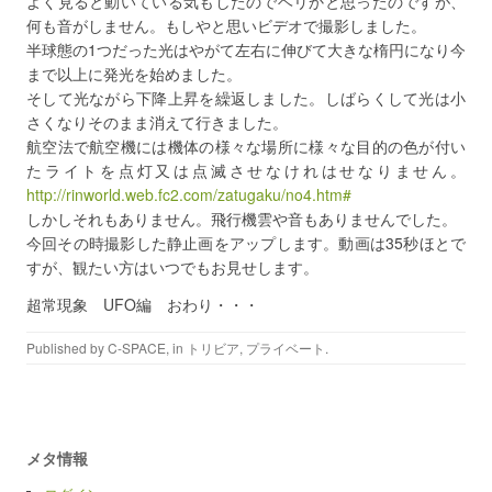
よく見ると動いている気もしたのでヘリかと思ったのですが、
何も音がしません。もしやと思いビデオで撮影しました。
半球態の1つだった光はやがて左右に伸びて大きな楕円になり今
まで以上に発光を始めました。
そして光ながら下降上昇を繰返しました。しばらくして光は小
さくなりそのまま消えて行きました。
航空法で航空機には機体の様々な場所に様々な目的の色が付い
たライトを点灯又は点滅させなけれはせなりません。
http://rinworld.web.fc2.com/zatugaku/no4.htm#
しかしそれもありません。飛行機雲や音もありませんでした。
今回その時撮影した静止画をアップします。動画は35秒ほとで
すが、観たい方はいつでもお見せします。
超常現象 UFO編 おわり・・・
Published by
C-SPACE
, in
トリビア
,
プライベート
.
メタ情報