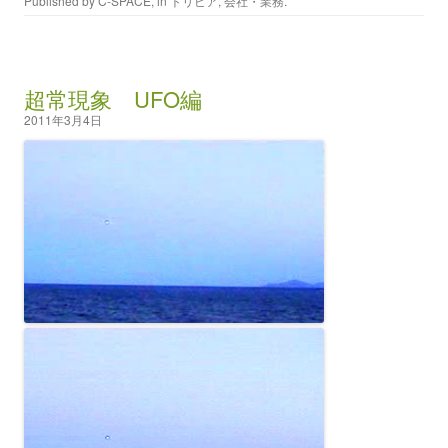
Published by
C-SPACE
, in
トリビア
,
会社・業務
.
超常現象 UFO編
2011年3月4日