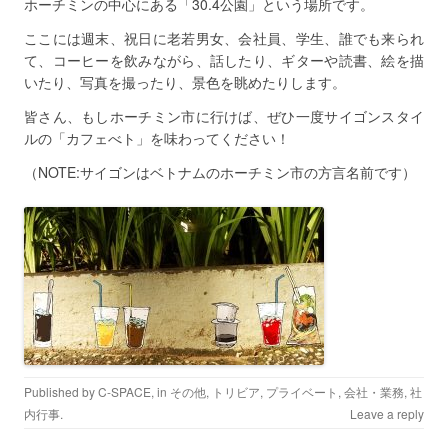
ホーチミンの中心にある「30.4公園」という場所です。
ここには週末、祝日に老若男女、会社員、学生、誰でも来られ
て、コーヒーを飲みながら、話したり、ギターや読書、絵を描
いたり、写真を撮ったり、景色を眺めたりします。
皆さん、もしホーチミン市に行けば、ぜひ一度サイゴンスタイ
ルの「カフェべト」を味わってください！
（NOTE:サイゴンはベトナムのホーチミン市の方言名前です）
Published by
C-SPACE
, in
その他
,
トリビア
,
プライベート
,
会社・業務
,
社
内行事
.
Leave a reply