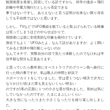
観測衛星を発射し回収している訳ですから、科学の進歩＝飛行
距離や半重力飛行だとしたら否定できる
事ではないですし、ありえないと言う証明が出来ない限り存在
しても不自然ではないと思います。
しかし、TVなどでUFO番組を観ていると取上げられている映像
は笑ってしまうほどのやらせばかりで、
視聴者には逆に非現実的な印象を植付けています。
身近でもよく「UFOみたよ」なんて話がありますが、よく聞い
てみると気球や飛行船じゃないのか
なんてオチで、実際自分の目で見たり体験したのでなければ半
信半疑な部分も正直あります。
と思っていたら数年前にオーストラリアのグリーン島へ旅行に
行った時の事ですが、私は数人の仲間と砂浜で
スポーツカイトをしていました。空は雲１つない晴天で夕方に
なりかけた頃(まだ星も見えないくらい明るい
のですが)私の正面に１つの小さな星が現れました。初めは気に
していなかったのですが、たまにまぶしいくらい
大きな光になったりまた小さくなったりを繰り返し出しまし
た。