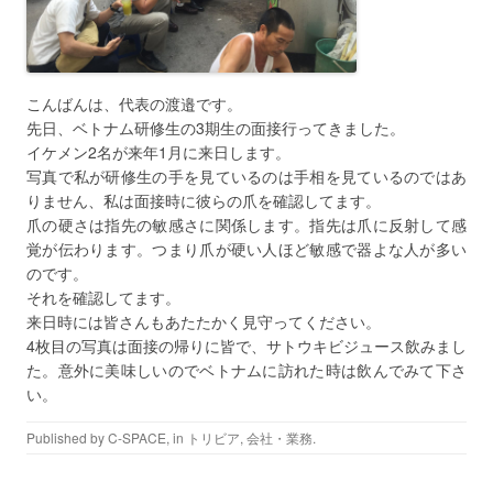
こんばんは、代表の渡邉です。
先日、ベトナム研修生の3期生の面接行ってきました。
イケメン2名が来年1月に来日します。
写真で私が研修生の手を見ているのは手相を見ているのではあ
りません、私は面接時に彼らの爪を確認してます。
爪の硬さは指先の敏感さに関係します。指先は爪に反射して感
覚が伝わります。つまり爪が硬い人ほど敏感で器よな人が多い
のです。
それを確認してます。
来日時には皆さんもあたたかく見守ってください。
4枚目の写真は面接の帰りに皆で、サトウキビジュース飲みまし
た。意外に美味しいのでベトナムに訪れた時は飲んでみて下さ
い。
Published by
C-SPACE
, in
トリビア
,
会社・業務
.