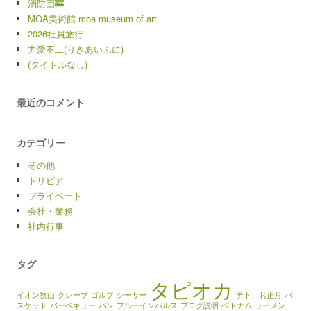
消防団🚒
MOA美術館 moa museum of art
2026社員旅行
力愛不二(りきあいふに)
(タイトルなし)
最近のコメント
カテゴリー
その他
トリビア
プライベート
会社・業務
社内行事
タグ
タピオカ
イオン狭山
クレープ
ゴルフ
シーサー
テト、お正月
バ
スケット
バーベキュー
パン
ブルーインパルス
ブログ説明
ベトナム
ラーメン