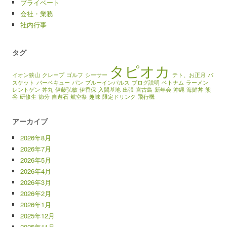
プライベート
会社・業務
社内行事
タグ
タピオカ
イオン狭山
クレープ
ゴルフ
シーサー
テト、お正月
バ
スケット
バーベキュー
パン
ブルーインパルス
ブログ説明
ベトナム
ラーメン
レントゲン
丼丸
伊藤弘敏
伊香保
入間基地
出張
宮古島
新年会
沖縄
海鮮丼
熊
谷
研修生
節分
自遊石
航空祭
趣味
限定ドリンク
飛行機
アーカイブ
2026年8月
2026年7月
2026年5月
2026年4月
2026年3月
2026年2月
2026年1月
2025年12月
2025年11月