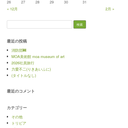
26
27
28
29
30
31
« 12月
2月 »
検索:
最近の投稿
消防団🚒
MOA美術館 moa museum of art
2026社員旅行
力愛不二(りきあいふに)
(タイトルなし)
最近のコメント
カテゴリー
その他
トリビア