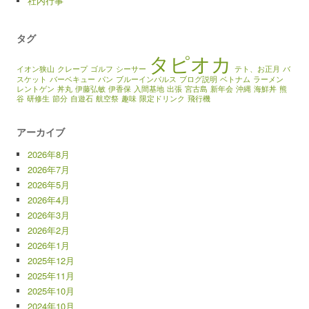
社内行事
タグ
タピオカ
イオン狭山
クレープ
ゴルフ
シーサー
テト、お正月
バ
スケット
バーベキュー
パン
ブルーインパルス
ブログ説明
ベトナム
ラーメン
レントゲン
丼丸
伊藤弘敏
伊香保
入間基地
出張
宮古島
新年会
沖縄
海鮮丼
熊
谷
研修生
節分
自遊石
航空祭
趣味
限定ドリンク
飛行機
アーカイブ
2026年8月
2026年7月
2026年5月
2026年4月
2026年3月
2026年2月
2026年1月
2025年12月
2025年11月
2025年10月
2024年10月