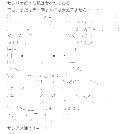
サンリオ好きな私は食べたくなるーー
でも、まだキティ肉まんには会えてません・・・
::: ,.- .., :
. : ,ﾞ ﾞ ‘ ‐ ‐ ‐/⌒ヽ’ ‘ ﾞ ’, ..:::..
. ∧ ： .! ,.γ⌒ヽ ； ::
＜ ‘７ ,’ﾞ ﾞ’‐-ﾍ, ﾉ.,⌒)
レｔ-! . ,’ ~ ^ヾ_ノ
!‐‐┼- ；
!‐┼- ● ● ｰ┼-
!.‐十 ○ ‐┼-
,.!- ヽ、 ﾞメ、
‘,.と ﾞ ッ‐,- … ,,_,,:ｎ‐ｯ, ‐ ‘ ﾞ
. ` !、 ./ ﾞ’ -∠ｨ^’ﾞ ﾞヽ、
`.７ .,‐^- 、 ﾞヽ、 i
..::.. ノ ι､r’ ヽ、,._ノ
. :: ,∠..,,_ ﾞ > .:.
` ”! ﾞヽ.,, _ _ , イ …:: ::…
ヽ、 ヽ、 ￣ ,ﾉ :: ::
ﾞ ‘ ‘ ﾞ ﾞ ‘ ‘ ﾞ : : ￣￣￣￣
サンクス通うぞ–！！