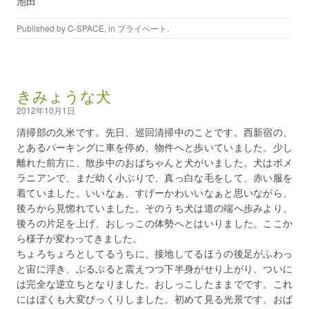
池田
Published by
C-SPACE
, in
プライベート
.
きみょうな犬
2012年10月1日
清掃部の久米です。先日、巡回清掃中のことです。西新宿の、
とあるパーキングに車を停め、物件へと歩いていました。少し
離れた前方に、散歩中のおばちゃんと犬がいました。犬はポメ
ラニアンで、まだ幼く小ぶりで、真っ白な毛をして、赤い服を
着ていました。いいなぁ、すげーかわいいなぁと思いながら、
後ろから見惚れていました。そのうち犬は道の端へ歩みより、
後ろの片足を上げ、おしっこの体勢へとはいりました。ここか
ら様子が変わってきました。
ちょろちょろとしてるうちに、接地してるほうの後足がふわっ
と宙に浮き、ぷるぷると震えつつ下半身がせり上がり、ついに
は完全な逆立ちとなりました。おしっこしたままでです。これ
にはぼくも大変びっくりしました。初めて見る光景です。おば