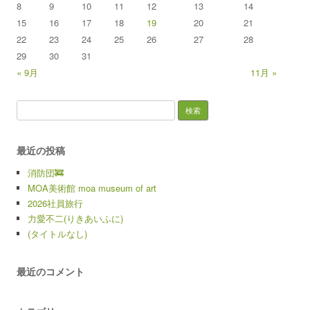
8
9
10
11
12
13
14
15
16
17
18
19
20
21
22
23
24
25
26
27
28
29
30
31
« 9月
11月 »
検索:
最近の投稿
消防団🚒
MOA美術館 moa museum of art
2026社員旅行
力愛不二(りきあいふに)
(タイトルなし)
最近のコメント