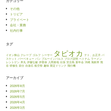
カテゴリー
その他
トリビア
プライベート
会社・業務
社内行事
タグ
タピオカ
イオン狭山
クレープ
ゴルフ
シーサー
テト、お正月
バ
スケット
バーベキュー
パン
ブルーインパルス
ブログ説明
ベトナム
ラーメン
レントゲン
丼丸
伊藤弘敏
伊香保
入間基地
出張
宮古島
新年会
沖縄
海鮮丼
熊
谷
研修生
節分
自遊石
航空祭
趣味
限定ドリンク
飛行機
アーカイブ
2026年8月
2026年7月
2026年5月
2026年4月
2026年3月