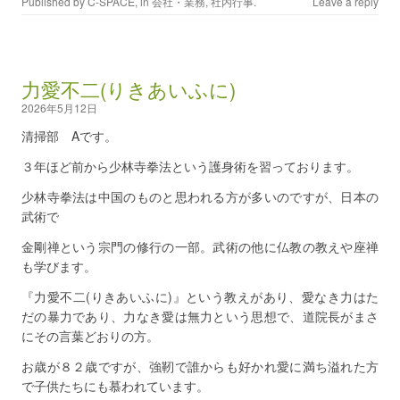
Published by
C-SPACE
, in
会社・業務
,
社内行事
.
Leave a reply
力愛不二(りきあいふに)
2026年5月12日
清掃部 Aです。
３年ほど前から少林寺拳法という護身術を習っております。
少林寺拳法は中国のものと思われる方が多いのですが、日本の
武術で
金剛禅という宗門の修行の一部。武術の他に仏教の教えや座禅
も学びます。
『力愛不二(りきあいふに)』という教えがあり、愛なき力はた
だの暴力であり、力なき愛は無力という思想で、道院長がまさ
にその言葉どおりの方。
お歳が８２歳ですが、強靭で誰からも好かれ愛に満ち溢れた方
で子供たちにも慕われています。