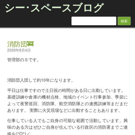
シー･スペースブログ
検索:
Skip to content
消防団🚒
2026年8月4日
管理部のＳです。
消防団入団して約10年になります。
平日は仕事ですので土日祝の時間がある日に出動しています。
基礎訓練や倉庫の機材点検、地域のイベント行事参加、季節に
よって夜警巡回、消防隊、航空消防隊との連携訓練等まだまだ
あります。 実際に火災現場などに出動することもあります。
仕事している人でもご自身の可能な範囲で活動しています。興
味のある方はぜひご自身が住んでいる行政区の消防署までご連
絡を(^O^)／