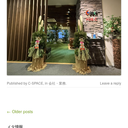
Published by
C-SPACE
, in
会社・業務
.
Leave a reply
Post navigation
← Older posts
メタ情報