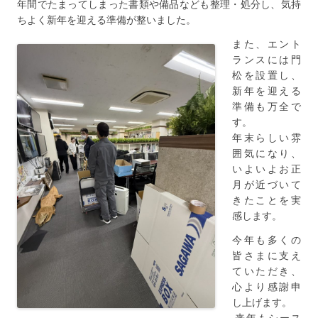
年間でたまってしまった書類や備品なども整理・処分し、気持
ちよく新年を迎える準備が整いました。
また、エント
ランスには門
松を設置し、
新年を迎える
準備も万全で
す。
年末らしい雰
囲気になり、
いよいよお正
月が近づいて
きたことを実
感します。
今年も多くの
皆さまに支え
ていただき、
心より感謝申
し上げます。
来年もシース