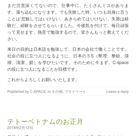
まだ注意深くてないので、仕事中に、たくさんミスがありま
す。落ち込むになります。でも失敗した時、いつも自身に言う
ことは‘悲観してはいけない、あきらめてはいけない、失敗は経
験だ、経験をさせてもらいました。今後気を付けて。毎日頑張
って見せます。熱意で勉強するので、皆さんもっと教えてくだ
さい。
来日の目的は日本語を勉強して、日本の会社で働くことです。
社会の役に立つ人になるように、日本の５S（整理、整頓、清
掃、清潔、躾）を学びたいです。そのために今まず、C-space
の役に立つ人になることが目標です。
これからよろしくお願いいたします。
Published by
C-SPACE
, in
その他
,
プライベート
.
Leave a reply
テトーベトナムのお正月
2018年2月12日