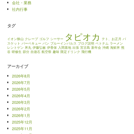
会社・業務
社内行事
タグ
タピオカ
イオン狭山
クレープ
ゴルフ
シーサー
テト、お正月
バ
スケット
バーベキュー
パン
ブルーインパルス
ブログ説明
ベトナム
ラーメン
レントゲン
丼丸
伊藤弘敏
伊香保
入間基地
出張
宮古島
新年会
沖縄
海鮮丼
熊
谷
研修生
節分
自遊石
航空祭
趣味
限定ドリンク
飛行機
アーカイブ
2026年8月
2026年7月
2026年5月
2026年4月
2026年3月
2026年2月
2026年1月
2025年12月
2025年11月