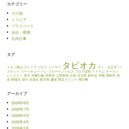
カテゴリー
その他
トリビア
プライベート
会社・業務
社内行事
タグ
タピオカ
イオン狭山
クレープ
ゴルフ
シーサー
テト、お正月
バ
スケット
バーベキュー
パン
ブルーインパルス
ブログ説明
ベトナム
ラーメン
レントゲン
丼丸
伊藤弘敏
伊香保
入間基地
出張
宮古島
新年会
沖縄
海鮮丼
熊
谷
研修生
節分
自遊石
航空祭
趣味
限定ドリンク
飛行機
アーカイブ
2026年8月
2026年7月
2026年5月
2026年4月
2026年3月