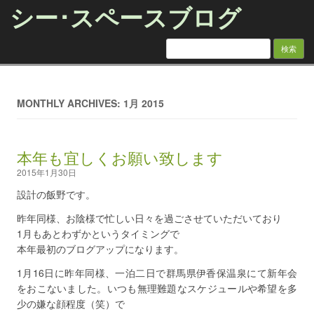
シー･スペースブログ
検索:
Skip to content
MONTHLY ARCHIVES: 1月 2015
本年も宜しくお願い致します
2015年1月30日
設計の飯野です。
昨年同様、お陰様で忙しい日々を過ごさせていただいており
1月もあとわずかというタイミングで
本年最初のブログアップになります。
1月16日に昨年同様、一泊二日で群馬県伊香保温泉にて新年会
をおこないました。いつも無理難題なスケジュールや希望を多
少の嫌な顔程度（笑）で