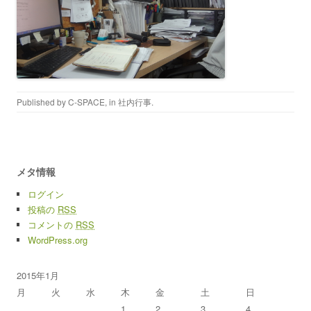
Published by
C-SPACE
, in
社内行事
.
メタ情報
ログイン
投稿の
RSS
コメントの
RSS
WordPress.org
2015年1月
月
火
水
木
金
土
日
1
2
3
4