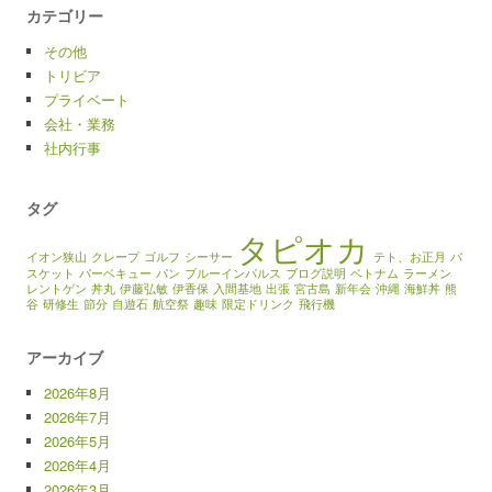
カテゴリー
その他
トリビア
プライベート
会社・業務
社内行事
タグ
タピオカ
イオン狭山
クレープ
ゴルフ
シーサー
テト、お正月
バ
スケット
バーベキュー
パン
ブルーインパルス
ブログ説明
ベトナム
ラーメン
レントゲン
丼丸
伊藤弘敏
伊香保
入間基地
出張
宮古島
新年会
沖縄
海鮮丼
熊
谷
研修生
節分
自遊石
航空祭
趣味
限定ドリンク
飛行機
アーカイブ
2026年8月
2026年7月
2026年5月
2026年4月
2026年3月