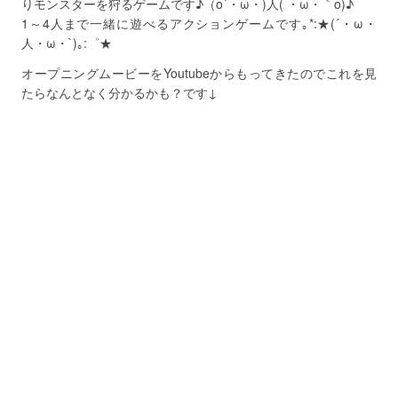
りモンスターを狩るゲームです♪（o´・ω・)人( ・ω・｀o)♪
1～4人まで一緒に遊べるアクションゲームです｡*:★(´・ω・
人・ω・`)｡:゜★
オープニングムービーをYoutubeからもってきたのでこれを見
たらなんとなく分かるかも？です↓