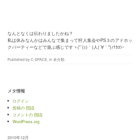
なんとなくは伝わりましたかね？
私は休みなんかはみんなで集まって狩人集会やPS３のアドホッ
クパーティーなどで遊ぶ感じですヽ(*´(ｪ)｀)人(´∀｀*)ﾉﾅｶﾖｼｰ
Published by
C-SPACE
, in 未分類.
メタ情報
ログイン
投稿の
RSS
コメントの
RSS
WordPress.org
2010年12月