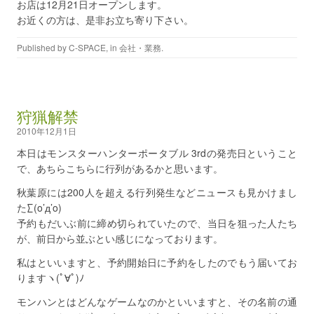
お店は12月21日オープンします。
お近くの方は、是非お立ち寄り下さい。
Published by
C-SPACE
, in
会社・業務
.
狩猟解禁
2010年12月1日
本日はモンスターハンターポータブル 3rdの発売日ということ
で、あちらこちらに行列があるかと思います。
秋葉原には200人を超える行列発生などニュースも見かけまし
た∑(o’д’o)
予約もだいぶ前に締め切られていたので、当日を狙った人たち
が、前日から並ぶとい感じになっております。
私はといいますと、予約開始日に予約をしたのでもう届いてお
りますヽ(ﾟ∀ﾟ)ﾉ
モンハンとはどんなゲームなのかといいますと、その名前の通