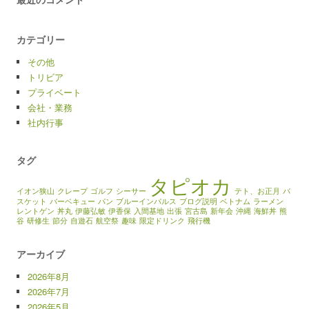
カテゴリー
その他
トリビア
プライベート
会社・業務
社内行事
タグ
タピオカ
イオン狭山
クレープ
ゴルフ
シーサー
テト、お正月
バ
スケット
バーベキュー
パン
ブルーインパルス
ブログ説明
ベトナム
ラーメン
レントゲン
丼丸
伊藤弘敏
伊香保
入間基地
出張
宮古島
新年会
沖縄
海鮮丼
熊
谷
研修生
節分
自遊石
航空祭
趣味
限定ドリンク
飛行機
アーカイブ
2026年8月
2026年7月
2026年5月