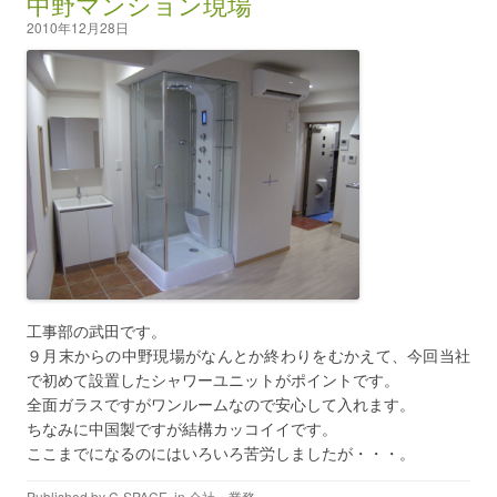
中野マンション現場
2010年12月28日
工事部の武田です。
９月末からの中野現場がなんとか終わりをむかえて、今回当社
で初めて設置したシャワーユニットがポイントです。
全面ガラスですがワンルームなので安心して入れます。
ちなみに中国製ですが結構カッコイイです。
ここまでになるのにはいろいろ苦労しましたが・・・。
Published by
C-SPACE
, in
会社・業務
.