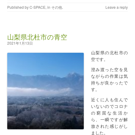
Published by
C-SPACE
, in
その他
.
Leave a reply
山梨県北杜市の青空
2021年1月13日
山梨県の北杜市の
空です。
澄み渡った空を見
ながらの作業は気
持ちが良かったで
す。
近くに人も住んで
いないのでコロナ
の窮屈な生活か
ら、一瞬ですが解
放された感じがし
ました。