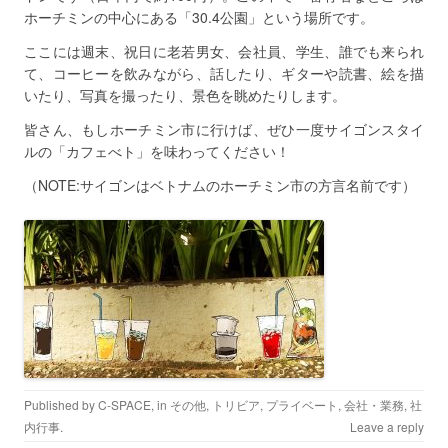
ホーチミンの中心にある「30.4公園」という場所です。
ここには週末、祝日に老若男女、会社員、学生、誰でも来られ
て、コーヒーを飲みながら、話したり、ギターや読書、絵を描
いたり、写真を撮ったり、景色を眺めたりします。
皆さん、もしホーチミン市に行けば、ぜひ一度サイゴンスタイ
ルの「カフェべト」を味わってください！
（NOTE:サイゴンはベトナムのホーチミン市の方言名前です）
Published by
C-SPACE
, in
その他
,
トリビア
,
プライベート
,
会社・業務
,
社
内行事
.
Leave a reply