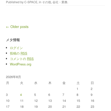
Published by
C-SPACE
, in
その他
,
会社・業務
.
Post navigation
← Older posts
メタ情報
ログイン
投稿の
RSS
コメントの
RSS
WordPress.org
2026年8月
月
火
水
木
金
土
日
1
2
3
4
5
6
7
8
9
10
11
12
13
14
15
16
17
18
19
20
21
22
23