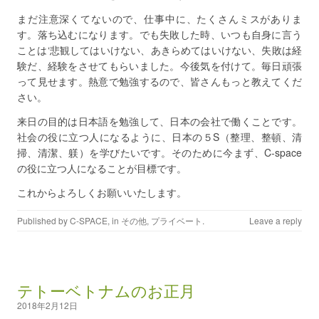
まだ注意深くてないので、仕事中に、たくさんミスがありま
す。落ち込むになります。でも失敗した時、いつも自身に言う
ことは‘悲観してはいけない、あきらめてはいけない、失敗は経
験だ、経験をさせてもらいました。今後気を付けて。毎日頑張
って見せます。熱意で勉強するので、皆さんもっと教えてくだ
さい。
来日の目的は日本語を勉強して、日本の会社で働くことです。
社会の役に立つ人になるように、日本の５S（整理、整頓、清
掃、清潔、躾）を学びたいです。そのために今まず、C-space
の役に立つ人になることが目標です。
これからよろしくお願いいたします。
Published by
C-SPACE
, in
その他
,
プライベート
.
Leave a reply
テトーベトナムのお正月
2018年2月12日