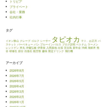
トリビア
プライベート
会社・業務
社内行事
タグ
タピオカ
イオン狭山
クレープ
ゴルフ
シーサー
テト、お正月
バ
スケット
バーベキュー
パン
ブルーインパルス
ブログ説明
ベトナム
ラーメン
レントゲン
丼丸
伊藤弘敏
伊香保
入間基地
出張
宮古島
新年会
沖縄
海鮮丼
熊
谷
研修生
節分
自遊石
航空祭
趣味
限定ドリンク
飛行機
アーカイブ
2026年8月
2026年7月
2026年5月
2026年4月
2026年3月
2026年2月
2026年1月