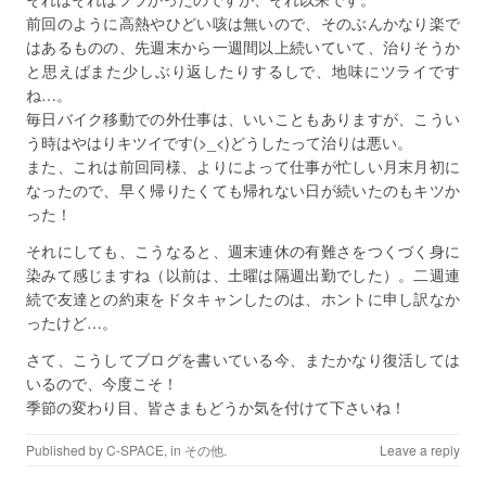
前回のように高熱やひどい咳は無いので、そのぶんかなり楽で
はあるものの、先週末から一週間以上続いていて、治りそうか
と思えばまた少しぶり返したりするしで、地味にツライです
ね…。
毎日バイク移動での外仕事は、いいこともありますが、こうい
う時はやはりキツイです(>_<)どうしたって治りは悪い。
また、これは前回同様、よりによって仕事が忙しい月末月初に
なったので、早く帰りたくても帰れない日が続いたのもキツか
った！
それにしても、こうなると、週末連休の有難さをつくづく身に
染みて感じますね（以前は、土曜は隔週出勤でした）。二週連
続で友達との約束をドタキャンしたのは、ホントに申し訳なか
ったけど…。
さて、こうしてブログを書いている今、またかなり復活しては
いるので、今度こそ！
季節の変わり目、皆さまもどうか気を付けて下さいね！
Published by
C-SPACE
, in
その他
.
Leave a reply