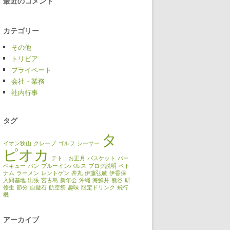
最近のコメント
カテゴリー
その他
トリビア
プライベート
会社・業務
社内行事
タグ
タ
イオン狭山
クレープ
ゴルフ
シーサー
ピオカ
テト、お正月
バスケット
バー
ベキュー
パン
ブルーインパルス
ブログ説明
ベト
ナム
ラーメン
レントゲン
丼丸
伊藤弘敏
伊香保
入間基地
出張
宮古島
新年会
沖縄
海鮮丼
熊谷
研
修生
節分
自遊石
航空祭
趣味
限定ドリンク
飛行
機
アーカイブ