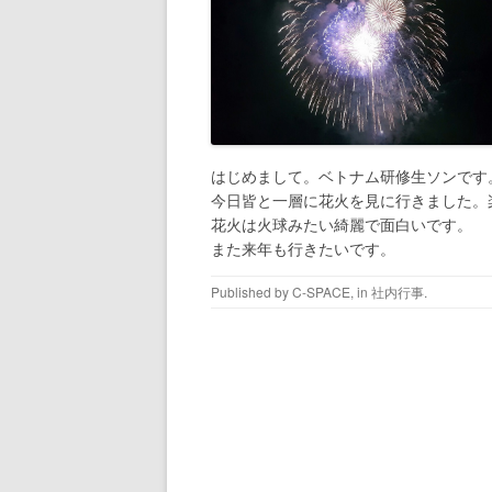
はじめまして。ベトナム研修生ソンです
今日皆と一層に花火を見に行きました。
花火は火球みたい綺麗で面白いです。
また来年も行きたいです。
Published by
C-SPACE
, in
社内行事
.