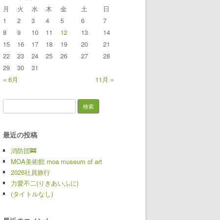
月
火
水
木
金
土
日
1
2
3
4
5
6
7
8
9
10
11
12
13
14
15
16
17
18
19
20
21
22
23
24
25
26
27
28
29
30
31
« 6月
11月 »
検索:
最近の投稿
消防団🚒
MOA美術館 moa museum of art
2026社員旅行
力愛不二(りきあいふに)
(タイトルなし)