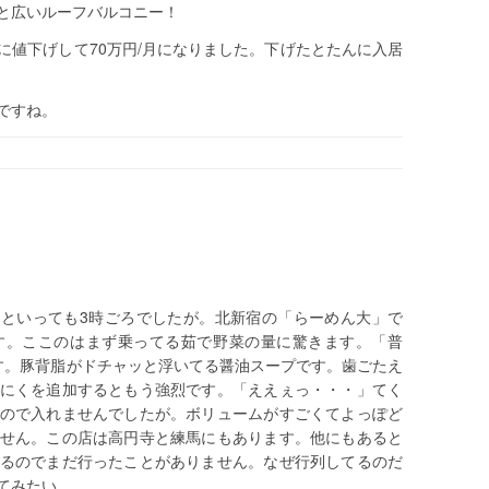
と広いルーフバルコニー！
幅に値下げして70万円/月になりました。下げたとたんに入居
ですね。
。といっても3時ごろでしたが。北新宿の「らーめん大」で
す。ここのはまず乗ってる茹で野菜の量に驚きます。「普
す。豚背脂がドチャッと浮いてる醤油スープです。歯ごたえ
にくを追加するともう強烈です。「ええぇっ・・・」てく
ので入れませんでしたが。ボリュームがすごくてよっぽど
せん。この店は高円寺と練馬にもあります。他にもあると
るのでまだ行ったことがありません。なぜ行列してるのだ
てみたい。