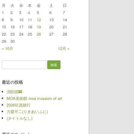
月
火
水
木
金
土
日
1
2
3
4
5
6
7
8
9
10
11
12
13
14
15
16
17
18
19
20
21
22
23
24
25
26
27
28
29
30
« 10月
12月 »
検索:
最近の投稿
消防団🚒
MOA美術館 moa museum of art
2026社員旅行
力愛不二(りきあいふに)
(タイトルなし)