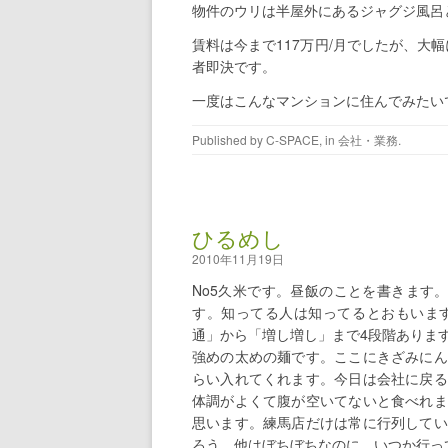
物件のウリは半屋外にあるジャグジ風呂
賃料は今まで117万円/月でしたが、大
者即決です。
一度はこんなマンションに住んでみたい
Published by
C-SPACE
, in
会社・業務
.
ひるめし
2010年11月19日
No5久米です。昼飯のことを書きます
す。知ってる人は知ってるとおもいま
通」から「増し増し」まで4段階ありま
強めの太めの麺です。ここにきざみにん
らい入れてくれます。今日は会社に戻る
体調がよくて腹が空いてないと食べれま
思います。練馬店だけは常に行列してい
ろう。他はぼちぼちなのに。いつか行っ