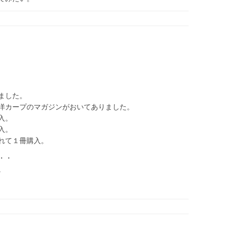
ました。
洋カープのマガジンがおいてありました。
入。
入。
れて１冊購入。
・・
。