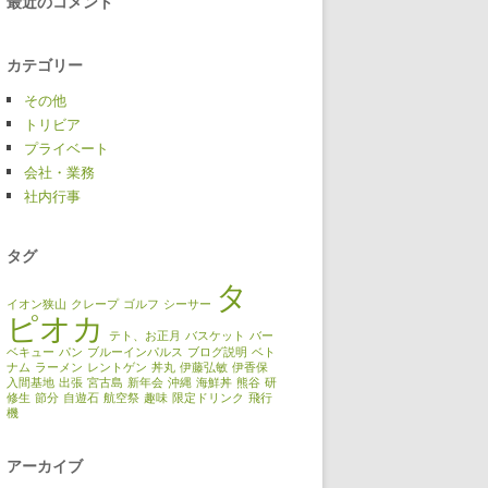
最近のコメント
カテゴリー
その他
トリビア
プライベート
会社・業務
社内行事
タグ
タ
イオン狭山
クレープ
ゴルフ
シーサー
ピオカ
テト、お正月
バスケット
バー
ベキュー
パン
ブルーインパルス
ブログ説明
ベト
ナム
ラーメン
レントゲン
丼丸
伊藤弘敏
伊香保
入間基地
出張
宮古島
新年会
沖縄
海鮮丼
熊谷
研
修生
節分
自遊石
航空祭
趣味
限定ドリンク
飛行
機
アーカイブ