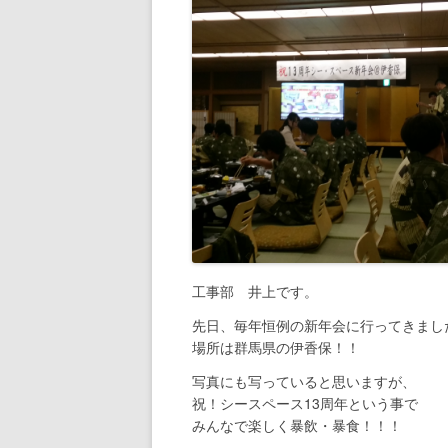
工事部 井上です。
先日、毎年恒例の新年会に行ってきまし
場所は群馬県の伊香保！！
写真にも写っていると思いますが、
祝！シースペース13周年という事で
みんなで楽しく暴飲・暴食！！！