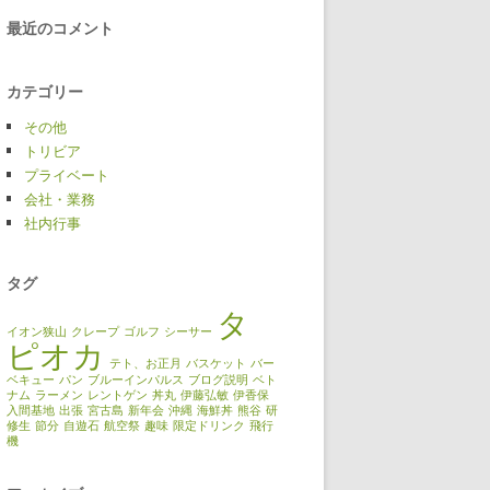
最近のコメント
カテゴリー
その他
トリビア
プライベート
会社・業務
社内行事
タグ
タ
イオン狭山
クレープ
ゴルフ
シーサー
ピオカ
テト、お正月
バスケット
バー
ベキュー
パン
ブルーインパルス
ブログ説明
ベト
ナム
ラーメン
レントゲン
丼丸
伊藤弘敏
伊香保
入間基地
出張
宮古島
新年会
沖縄
海鮮丼
熊谷
研
修生
節分
自遊石
航空祭
趣味
限定ドリンク
飛行
機