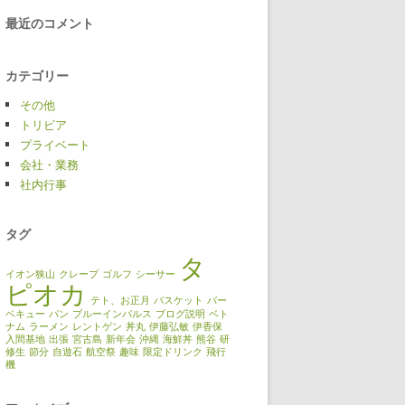
最近のコメント
カテゴリー
その他
トリビア
プライベート
会社・業務
社内行事
タグ
タ
イオン狭山
クレープ
ゴルフ
シーサー
ピオカ
テト、お正月
バスケット
バー
ベキュー
パン
ブルーインパルス
ブログ説明
ベト
ナム
ラーメン
レントゲン
丼丸
伊藤弘敏
伊香保
入間基地
出張
宮古島
新年会
沖縄
海鮮丼
熊谷
研
修生
節分
自遊石
航空祭
趣味
限定ドリンク
飛行
機