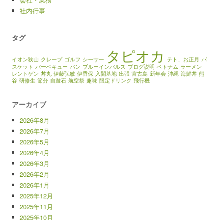
社内行事
タグ
タピオカ
イオン狭山
クレープ
ゴルフ
シーサー
テト、お正月
バ
スケット
バーベキュー
パン
ブルーインパルス
ブログ説明
ベトナム
ラーメン
レントゲン
丼丸
伊藤弘敏
伊香保
入間基地
出張
宮古島
新年会
沖縄
海鮮丼
熊
谷
研修生
節分
自遊石
航空祭
趣味
限定ドリンク
飛行機
アーカイブ
2026年8月
2026年7月
2026年5月
2026年4月
2026年3月
2026年2月
2026年1月
2025年12月
2025年11月
2025年10月