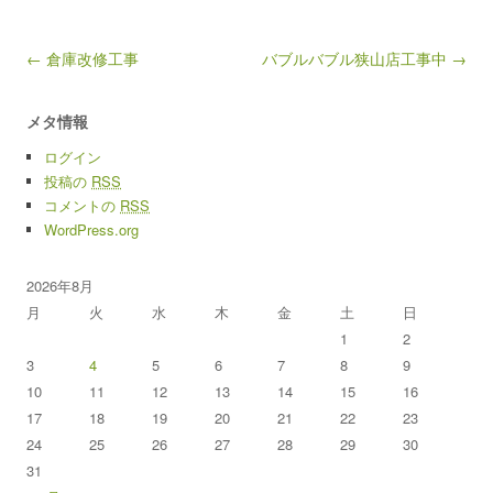
Post navigation
← 倉庫改修工事
バブルバブル狭山店工事中 →
メタ情報
ログイン
投稿の
RSS
コメントの
RSS
WordPress.org
2026年8月
月
火
水
木
金
土
日
1
2
3
4
5
6
7
8
9
10
11
12
13
14
15
16
17
18
19
20
21
22
23
24
25
26
27
28
29
30
31