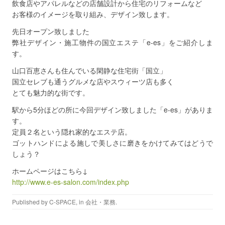
飲食店やアパレルなどの店舗設計から住宅のリフォームなど
お客様のイメージを取り組み、デザイン致します。
先日オープン致しました
弊社デザイン・施工物件の国立エステ「e-es」をご紹介しま
す。
山口百恵さんも住んでいる閑静な住宅街「国立」
国立セレブも通うグルメな店やスウィーツ店も多く
とても魅力的な街です。
駅から5分ほどの所に今回デザイン致しました「e-es」がありま
す。
定員２名という隠れ家的なエステ店。
ゴットハンドによる施しで美しさに磨きをかけてみてはどうで
しょう？
ホームページはこちら↓
http://www.e-es-salon.com/index.php
Published by
C-SPACE
, in
会社・業務
.