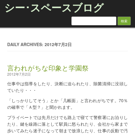
シー･スペースブログ
検索:
Skip to content
DAILY ARCHIVES: 2012年7月2日
言われがちな印象と学園祭
2012年7月2日
仕事中は指導をしたり、決断に迫られたり、除菌清掃に没頭し
ていたり・・・
「しっかりしてそう」とか「几帳面」と言われがちです。70％
の確率で「Ａ型？」と聞かれます。
プライベートでは先月だけでも路上で寝てて警察署にお泊りし
たり、鍵を線路に落として駅員に怒られたり、会社から家まで
歩いてみたら迷子になって朝まで放浪したり、仕事の反動で汚