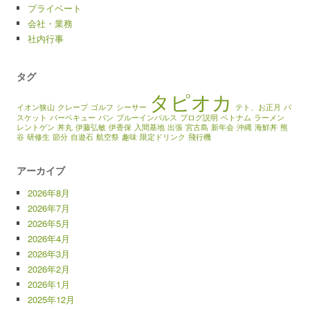
プライベート
会社・業務
社内行事
タグ
タピオカ
イオン狭山
クレープ
ゴルフ
シーサー
テト、お正月
バ
スケット
バーベキュー
パン
ブルーインパルス
ブログ説明
ベトナム
ラーメン
レントゲン
丼丸
伊藤弘敏
伊香保
入間基地
出張
宮古島
新年会
沖縄
海鮮丼
熊
谷
研修生
節分
自遊石
航空祭
趣味
限定ドリンク
飛行機
アーカイブ
2026年8月
2026年7月
2026年5月
2026年4月
2026年3月
2026年2月
2026年1月
2025年12月