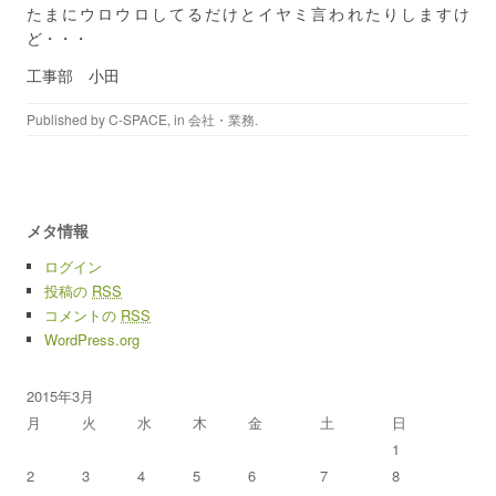
たまにウロウロしてるだけとイヤミ言われたりしますけ
ど・・・
工事部 小田
Published by
C-SPACE
, in
会社・業務
.
メタ情報
ログイン
投稿の
RSS
コメントの
RSS
WordPress.org
2015年3月
月
火
水
木
金
土
日
1
2
3
4
5
6
7
8