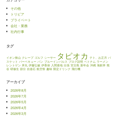
その他
トリビア
プライベート
会社・業務
社内行事
タグ
タピオカ
イオン狭山
クレープ
ゴルフ
シーサー
テト、お正月
バ
スケット
バーベキュー
パン
ブルーインパルス
ブログ説明
ベトナム
ラーメン
レントゲン
丼丸
伊藤弘敏
伊香保
入間基地
出張
宮古島
新年会
沖縄
海鮮丼
熊
谷
研修生
節分
自遊石
航空祭
趣味
限定ドリンク
飛行機
アーカイブ
2026年8月
2026年7月
2026年5月
2026年4月
2026年3月